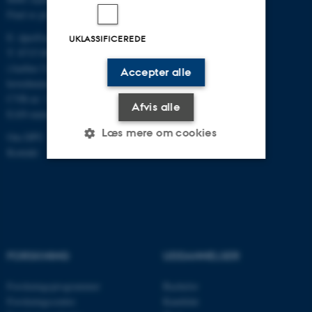
Find os på kort
E:
dpu@au.dk
UKLASSIFICEREDE
T: 8715 0000
(Aarhus Universitets
Accepter alle
hovednummer)
CVR-nr: 31119103
Afvis alle
EAN-numre
Læs mere om cookies
Om DPU
Kontakt
Nødvendige
Statistiske
Marketing
Funktionelle
Uklassificerede
FORSKNING
UDDANNELSER
Nødvendige cookies hjælper
Forskningsprogrammer
Bachelor
med at gøre hjemmesiden
Forskningscentre
Kandidat
brugbar ved at aktivere nogle