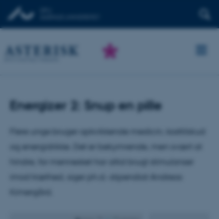
Energizer 2: Snup en pille
Flere unge bruger opkvikkende medicin, kosttilskud
og energidrikke. Det er bekymrende, men svært at
hindre, for mennesket har altid brugt stimulanser
imod træthed, siger ph.d.-stipendiat Andreas
Kimergård.