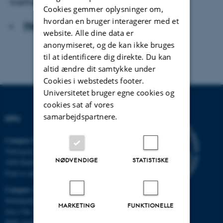
træthed.
Cookies gemmer oplysninger om,
hvordan en bruger interagerer med et
Hent hele artiklen
website. Alle dine data er
anonymiseret, og de kan ikke bruges
til at identificere dig direkte. Du kan
altid ændre dit samtykke under
Cookies i webstedets footer.
Universitetet bruger egne cookies og
cookies sat af vores
samarbejdspartnere.
DPU
Campus Emdrup i København
Tuborgvej 164
NØDVENDIGE
STATISTISKE
2400 København NV
Find os på kort
Campus Aarhus
Nobelparken, bygning 1483
MARKETING
FUNKTIONELLE
Jens Chr. Skous Vej 4
8000 Aarhus C