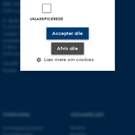
8000 Aarhus C
Find os på kort
UKLASSIFICEREDE
E:
dpu@au.dk
T: 8715 0000
Accepter alle
(Aarhus Universitets
hovednummer)
CVR-nr: 31119103
Afvis alle
EAN-numre
Læs mere om cookies
Om DPU
Kontakt
Nødvendige
Statistiske
Marketing
Funktionelle
Uklassificerede
FORSKNING
UDDANNELSER
Nødvendige cookies hjælper
med at gøre hjemmesiden
Forskningsprogrammer
Bachelor
brugbar ved at aktivere nogle
Forskningscentre
Kandidat