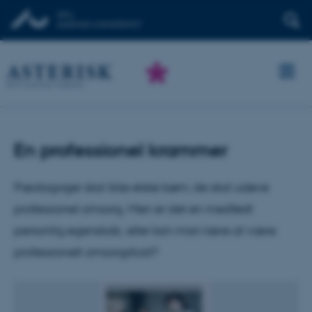
En professionel krammer
Pædagoger skal ikke elske børn; de skal udøve
professionel omsorg. Men er det en medfødt
personlig egenskab, eller kan man lære at være
professionelt omsorgsfuld?