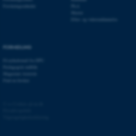
grundlæggende funktioner
Forskningsenheder
Ph.d.
Master
som navigation mm.
Efter- og videreuddannelse
Hjemmesiden kan ikke
fungerer uden disse cookies.
FORMIDLING
Navn
Udbyder / Domæne
Få nyhedsmail fra DPU
be_typo_user
TYPO3 Association
Pædagogisk indblik
.au.dk
Magasinet Asterisk
Find en forsker
fe_typo_user
Typo3 Association
.au.dk
©
—
Cookies på au.dk
Privatlivspolitik
Tilgængelighedserklæring