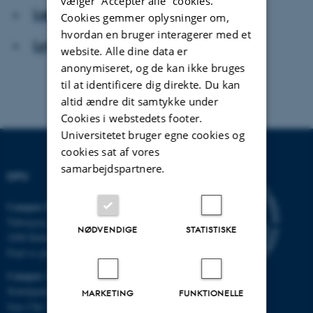
vælger ”Accepter alle” cookies.
Læs artiklen
Cookies gemmer oplysninger om,
hvordan en bruger interagerer med et
Lyt til artiklen
website. Alle dine data er
anonymiseret, og de kan ikke bruges
til at identificere dig direkte. Du kan
altid ændre dit samtykke under
Cookies i webstedets footer.
Universitetet bruger egne cookies og
cookies sat af vores
samarbejdspartnere.
DPU
Campus Emdrup i København
Tuborgvej 164
NØDVENDIGE
STATISTISKE
2400 København NV
Find os på kort
Campus Aarhus
Nobelparken, bygning 1483
MARKETING
FUNKTIONELLE
Jens Chr. Skous Vej 4