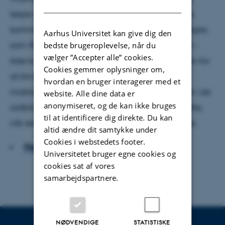
DANISH
terpe netop det stykke tekst, man sandsynligvis
kommer til at læse højt i timen. Begge er strategier,
Aarhus Universitet kan give dig den
som flittigt bliver brugt af ordblinde skoleelever –
bedste brugeroplevelse, når du
vælger ”Accepter alle” cookies.
ikke kun i dansktimerne, men i alle fag. Angsten for
Cookies gemmer oplysninger om,
at blive stemplet som dum eller ligefrem blive
hvordan en bruger interagerer med et
mobbet, fordi man ikke kan læse, fylder meget i de
website. Alle dine data er
anonymiseret, og de kan ikke bruges
ordblinde elevers liv. Men angsten forsvinder ofte,
til at identificere dig direkte. Du kan
når eleven begynder på en ordblindeefterskole.
altid ændre dit samtykke under
Cookies i webstedets footer.
Hent hele artiklen
Universitetet bruger egne cookies og
cookies sat af vores
samarbejdspartnere.
NØDVENDIGE
STATISTISKE