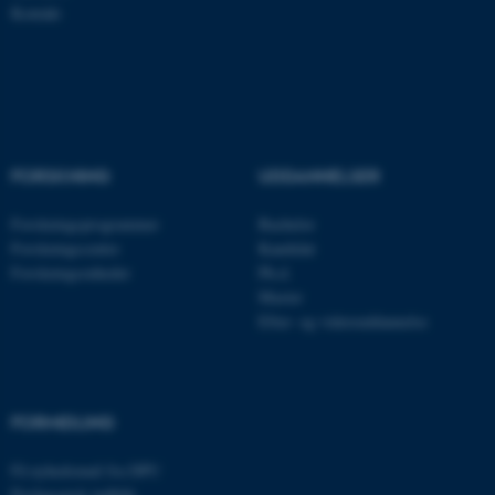
Kontakt
Nødvendige cookies hjælper
med at gøre hjemmesiden
brugbar ved at aktivere nogle
grundlæggende funktioner
som navigation mm.
FORSKNING
UDDANNELSER
Hjemmesiden kan ikke
Forskningsprogrammer
Bachelor
fungerer uden disse cookies.
Forskningscentre
Kandidat
Forskningsenheder
Ph.d.
Master
Navn
Udbyder / Domæne
Efter- og videreuddannelse
be_typo_user
TYPO3 Association
.au.dk
FORMIDLING
fe_typo_user
Typo3 Association
Få nyhedsmail fra DPU
.au.dk
Pædagogisk indblik