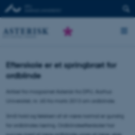
Efterskole er et springbræt for
ordblinde
Artikel fra magasinet Asterisk fra DPU, Aarhus
Universitet, nr. 65 fra marts 2013 om ordblinde.
Små hold og følelsen af at være normal er gunstig
for ordblindes læring. Ordblindeefterskoler har
succes med at lære ordblinde unge at læse, øge