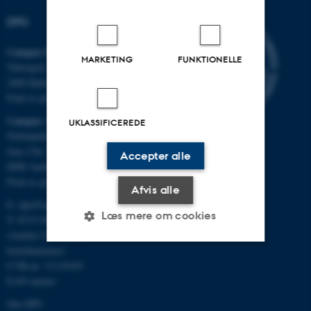
DPU
Campus Emdrup i København
MARKETING
FUNKTIONELLE
Tuborgvej 164
2400 København NV
Find os på kort
Campus Aarhus
UKLASSIFICEREDE
Nobelparken, bygning 1483
Jens Chr. Skous Vej 4
Accepter alle
8000 Aarhus C
Find os på kort
Afvis alle
E:
dpu@au.dk
Læs mere om cookies
T: 8715 0000
(Aarhus Universitets
hovednummer)
CVR-nr: 31119103
Nødvendige
Statistiske
Marketing
EAN-numre
Funktionelle
Uklassificerede
Om DPU