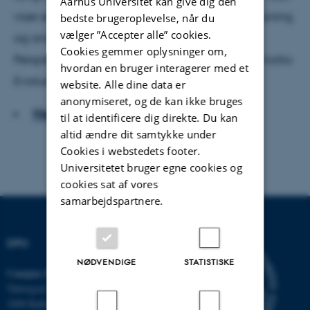
Aarhus Universitet kan give dig den
viser en ny evalueringsrapport ’Specialundervisning
bedste brugeroplevelse, når du
vælger ”Accepter alle” cookies.
og anden specialpædagogisk bistand –
Cookies gemmer oplysninger om,
Perspektiver på den rummelige skole’ fra Danmarks
hvordan en bruger interagerer med et
Evalueringsinstitut.
website. Alle dine data er
anonymiseret, og de kan ikke bruges
Hent hele artiklen
til at identificere dig direkte. Du kan
altid ændre dit samtykke under
Cookies i webstedets footer.
Universitetet bruger egne cookies og
cookies sat af vores
samarbejdspartnere.
DPU
NØDVENDIGE
STATISTISKE
Campus Emdrup i København
Tuborgvej 164
2400 København NV