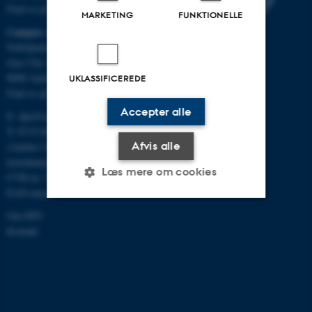
Find os på kort
MARKETING
FUNKTIONELLE
Campus Aarhus
Nobelparken, bygning 1483
Jens Chr. Skous Vej 4
8000 Aarhus C
UKLASSIFICEREDE
Find os på kort
Accepter alle
E:
dpu@au.dk
T: 8715 0000
Afvis alle
(Aarhus Universitets
hovednummer)
Læs mere om cookies
CVR-nr: 31119103
EAN-numre
Om DPU
Nødvendige
Statistiske
Marketing
Kontakt
Funktionelle
Uklassificerede
Nødvendige cookies hjælper