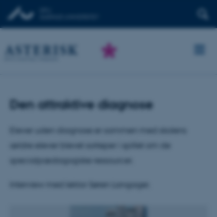
Den attraktive diagnose
Elever uden diagnose er sammen med skolens
ældre elever blevet sorteper i spillet om de
specialpædagogiske ressourcer.
Interview med lektor Søren Langager.