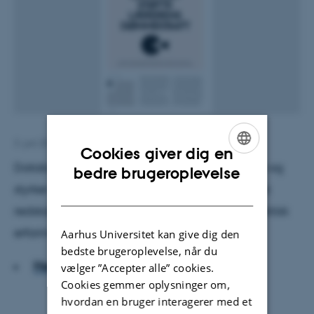
3. juni 2016
af
Marie Louise Tüxen
Cookies giver dig en
Databaseret undervisning udvikler folkeskolen og
ENGLISH
bedre brugeroplevelse
styrker lærernes autoritet. Men det er et praktisk
DANISH
redskab og kan ikke erstatte sund logik og praktisk
erfaring.
Aarhus Universitet kan give dig den
bedste brugeroplevelse, når du
Hent hele artiklen
vælger ”Accepter alle” cookies.
Cookies gemmer oplysninger om,
hvordan en bruger interagerer med et