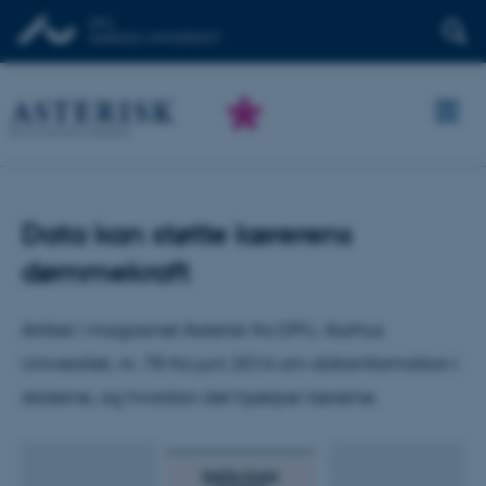
Data kan støtte lærerens
dømmekraft
Artikel i magasinet Asterisk fra DPU, Aarhus
Universitet, nr. 78 fra juni 2016 om datainformation i
skolerne, og hvordan det hjælper lærerne.