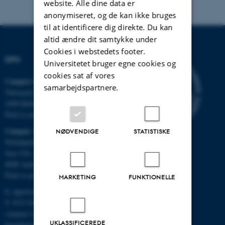
website. Alle dine data er
anonymiseret, og de kan ikke bruges
til at identificere dig direkte. Du kan
altid ændre dit samtykke under
Cookies i webstedets footer.
DPU
Universitetet bruger egne cookies og
cookies sat af vores
Campus Emdrup i København
samarbejdspartnere.
Tuborgvej 164
2400 København NV
Find os på kort
Campus Aarhus
NØDVENDIGE
STATISTISKE
Nobelparken, bygning 1483
Jens Chr. Skous Vej 4
8000 Aarhus C
Find os på kort
MARKETING
FUNKTIONELLE
E:
dpu@au.dk
T: 8715 0000
(Aarhus Universitets
UKLASSIFICEREDE
hovednummer)