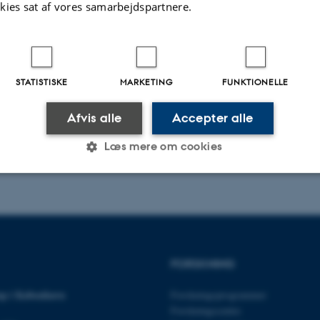
kies sat af vores samarbejdspartnere.
STATISTISKE
MARKETING
FUNKTIONELLE
Afvis alle
Accepter alle
Læs mere om cookies
Statistiske
Marketing
Funktionelle
es hjælper med at gøre hjemmesiden brugbar ved at aktiv
FORSKNING
nktioner som navigation mm. Hjemmesiden kan ikke funge
p i København
Forskningsprogrammer
Forskningscentre