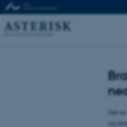
Bra
ne
Det er
og ski