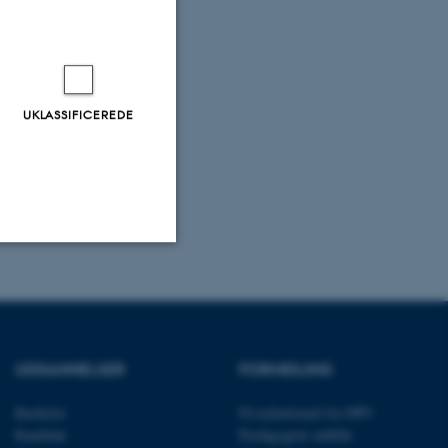
UKLASSIFICEREDE
Uklassificerede
ere nogle
UDDANNELSER
FORMIDLING
rer uden disse
Bachelor
Få nyhedsmail fra DPU
Kandidat
Pædagogisk indblik