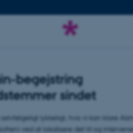
in-begejstring
dstemmer sindet
 selvfølgeligt lykkeligt, hvis vi kan klare Al
zofreni ved at lokalisere det til og intervene