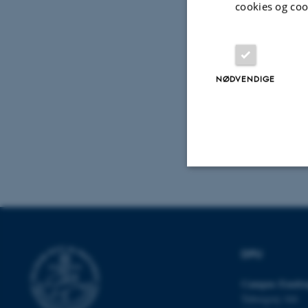
cookies og coo
NØDVENDIGE
Nødvendige
Nødvendige cooki
DPU
grundlæggende fu
Campus Emdru
cookies.
Tuborgvej 164