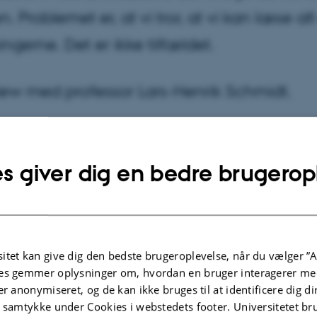
n. Problemet er, at vi tror, at vi kan læse alt
ngerne. Det er ikke tilfældet.
iew med professor Lars-Henrik Schmidt.
8
af
Claus Holm
s giver dig en bedre brugerop
r efter hun har født sit første barn, er hun klar over, at d
eprimeret. Hun ved, at medicin og psykoterapi nok kan 
en føler en stor modstand mod at skulle stemples som
et person, der har brug for behandling.
itet kan give dig den bedste brugeroplevelse, når du vælger ”A
ssion ikke bare et udtryk for svaghed?
es gemmer oplysninger om, hvordan en bruger interagerer med
er anonymiseret, og de kan ikke bruges til at identificere dig d
t hele artiklen
t samtykke under Cookies i webstedets footer. Universitetet br