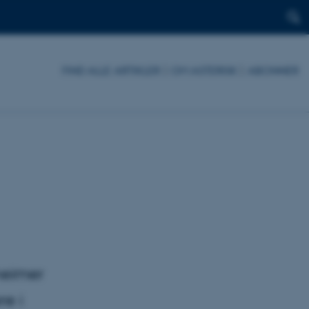
FIND ALLE ARTIKLER
|
OM ASTERISK
|
ABONNER
zheimer
re i