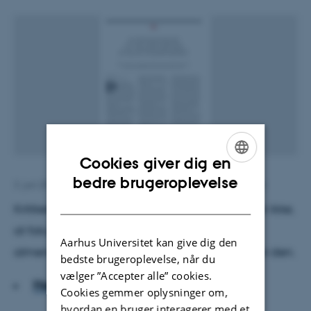
Cookies giver dig en
ENGLISH
bedre brugeroplevelse
3. juni 2016
af
Claus Holm, institutleder, DPU, Aarhus Universitet
DANISH
Kritikere af skole- og gymnasiereformen mener ikke,
at fokus på kompetencer moderniserer
Aarhus Universitet kan give dig den
almendannelsen. Snarere er det dødsstødet for den.
bedste brugeroplevelse, når du
vælger ”Accepter alle” cookies.
Hent hele artiklen
Cookies gemmer oplysninger om,
hvordan en bruger interagerer med et