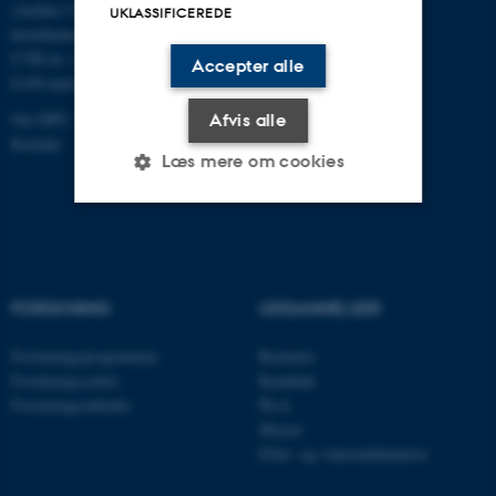
(Aarhus Universitets
UKLASSIFICEREDE
hovednummer)
CVR-nr: 31119103
Accepter alle
EAN-numre
Om DPU
Afvis alle
Kontakt
Læs mere om cookies
Nødvendige
Statistiske
Marketing
Funktionelle
Uklassificerede
FORSKNING
UDDANNELSER
Forskningsprogrammer
Bachelor
Nødvendige cookies hjælper
Forskningscentre
Kandidat
Forskningsenheder
Ph.d.
med at gøre hjemmesiden
Master
brugbar ved at aktivere nogle
Efter- og videreuddannelse
grundlæggende funktioner
som navigation mm.