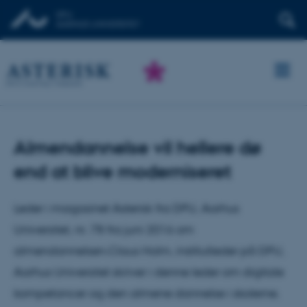
Almendannelse vil hellere dø
end at blive moderniseret
Leder i magasinet Asterisk fra DPU, Aarhus
Universitet, nr. 78 fra juni 2016 om
almendannelsen.Claus Holm, institutleder på DPU,
Aarhus Universitet skriver i denne leder om digitale
kompetancer og den almene dannelse i skolerne.