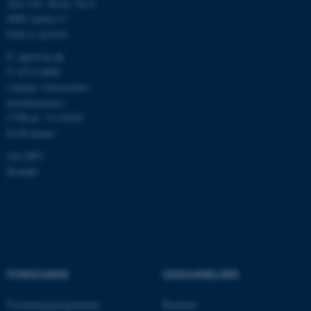
.au.dk
Jens Chr. Skous Vej 4
8000 Aarhus C
Find os på kort
E:
dpu@au.dk
fe_typo_user
Typo3 Association
.au.dk
T: 8715 0000
(Aarhus Universitets
hovednummer)
CVR-nr: 31119103
EAN-numre
Om DPU
Kontakt
ASP.NET_SessionId
Microsoft Corporation
.au.dk
FORSKNING
UDDANNELSER
Forskningsprogrammer
Bachelor