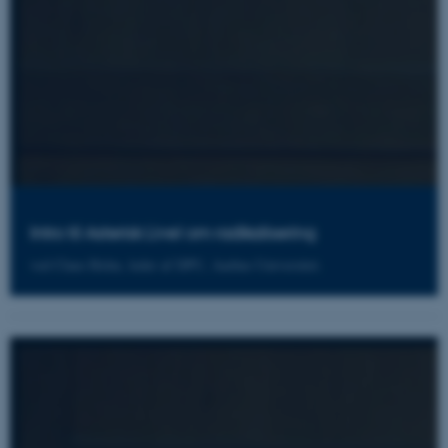
Intro til Asterisk Live! om radikalisering
ved Claus Holm, leder af DPU, Aarhus Universitet.