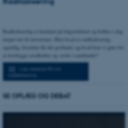
Radikalisering
Radikalisering er kommet på dagsordenen og kobles i dag
meget tæt til terrorisme. Men hvad er radikalisering
egentlig, hvordan får det grobund, og hvad kan vi gøre for
at forebygge modkultur og vrede i samfundet?
Læs Asterisk 80 om
radikalisering
SE OPLÆG OG DEBAT