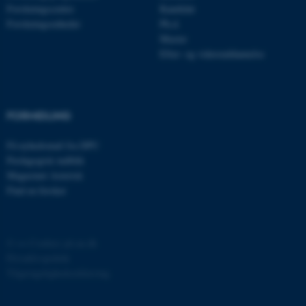
Forskningscentre
Kandidat
Forskningsenheder
Ph.d.
JSESSIONID
Oracle Corporation
.au.dk
Master
Efter- og videreuddannelse
AWSALBTGCORS
Amazon Web Services, Inc.
airtable.com
FORMIDLING
Få nyhedsmail fra DPU
Pædagogisk indblik
CFTOKEN
Adobe Inc.
Magasinet Asterisk
eddiprod.au.dk
Find en forsker
©
—
Cookies på au.dk
Privatlivspolitik
Tilgængelighedserklæring