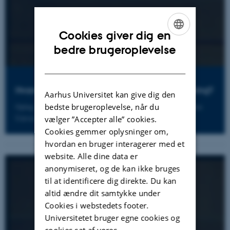
Cookies giver dig en
ENGLISH
bedre brugeroplevelse
DANISH
Hvordan kan pædagogik forebygge radikalisering?
Aarhus Universitet kan give dig den
bedste brugeroplevelse, når du
Oplæg af Line Lerche Mørck, professor MSO ved DPU, Aarhus
Universitet.
vælger ”Accepter alle” cookies.
Cookies gemmer oplysninger om,
hvordan en bruger interagerer med et
website. Alle dine data er
anonymiseret, og de kan ikke bruges
til at identificere dig direkte. Du kan
altid ændre dit samtykke under
Cookies i webstedets footer.
Universitetet bruger egne cookies og
cookies sat af vores