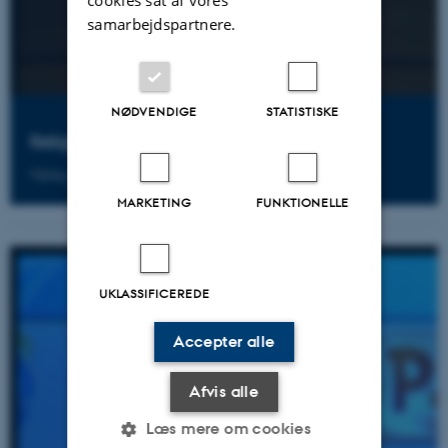
samarbejdspartnere.
NØDVENDIGE
STATISTISKE
Religion, marginalisering og modkultur
Oplæg af Laura Gilliam, lektor ved DPU, Aarhus Universitet
MARKETING
FUNKTIONELLE
UKLASSIFICEREDE
Accepter alle
Afvis alle
Læs mere om cookies