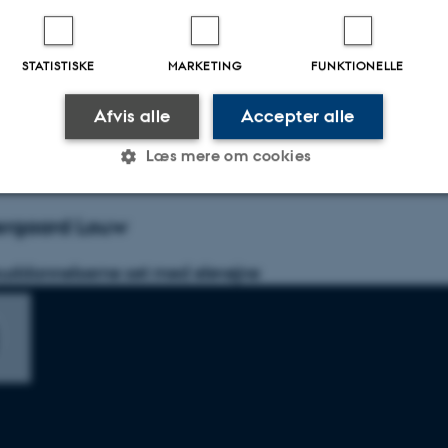
STATISTISKE
MARKETING
FUNKTIONELLE
Afvis alle
Accepter alle
Læs mere om cookies
ergaard Louw
Statistiske
Marketing
Funktionelle
uddannelserne set med elevøjne
es hjælper med at gøre hjemmesiden brugbar ved at aktiv
nktioner som navigation mm. Hjemmesiden kan ikke funge