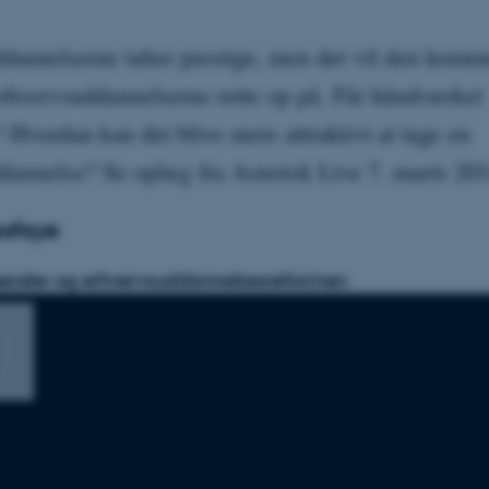
dannelserne taber prestige, men det vil den kom
erhvervsuddannelserne rette op på. Får håndværket
Hvordan kan det blive mere attraktivt at tage en
dannelse? Se oplæg fra Asterisk Live 7. marts 201
esfaye
ænder og erhvervsuddannelsesreformen