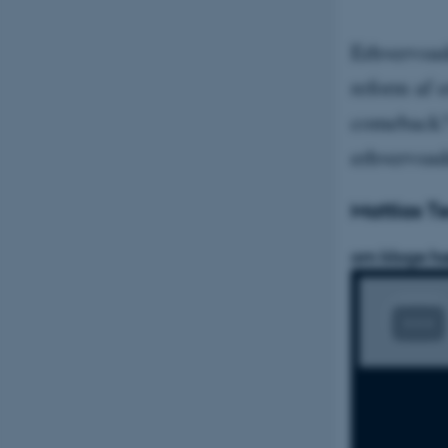
Erhvervsud
reform af 
comeback? 
erhvervsud
Mattias T
om kloge h