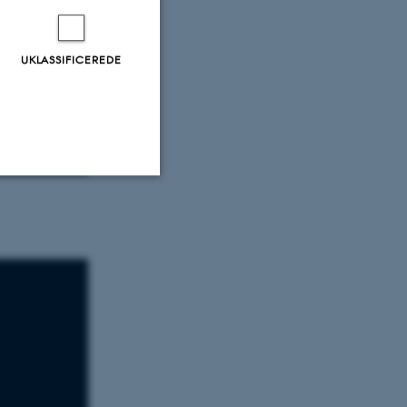
UKLASSIFICEREDE
Uklassificerede
ere nogle
rer uden disse