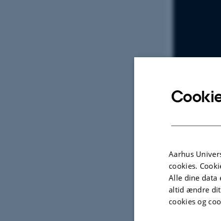
Cookie
Ida Juul
om erhverv
Aarhus Univers
cookies. Cooki
Alle dine data 
altid ændre di
cookies og coo