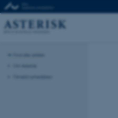
Find alle artikler
Om Asterisk
Tilmeld nyhedsbrev