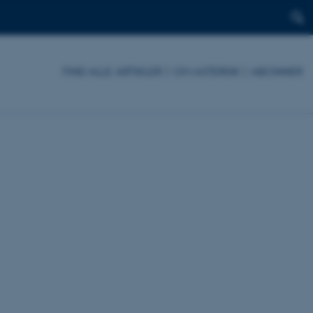
FIND ALLE ARTIKLER
|
OM ASTERISK
|
ABONNER