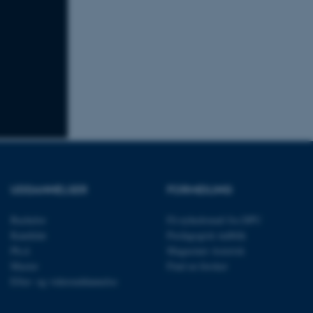
 vores CMS-udbyder,
identificere en backend-
bruger er logget ind i
rbundet med Typo3-
emet. Det bruges generelt
ntifikator for at gøre det
præferencer, men i mange
 ikke nødvendigt, da det
lt af platformen, skønt
webstedsadministratorer. I
dstillet til at blive
en browsersession. Det
entifikator i stedet for
UDDANNELSER
FORMIDLING
ose platform session
emmesider, som er skrevet
gi. Den bruges af serveren
Bachelor
Få nyhedsmail fra DPU
onym brugersession.
Kandidat
Pædagogisk indblik
session cookie, brugt af
Bruges normalt til at
Ph.d.
Magasinet Asterisk
ugersession af serveren.
Master
Find en forsker
at understøtte
Efter- og videreuddannelse
vilket sikrer, at
er bliver dirigeret til
er browsersession.