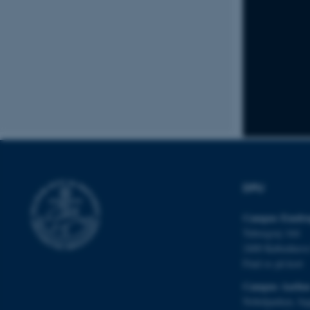
Navn
be_typo_user
fe_typo_user
DPU
ASP.NET_SessionId
Campus Emdru
Tuborgvej 164
JSESSIONID
2400 Københav
Find os på kort
AWSALBTGCORS
Campus Aarhu
Nobelparken, by