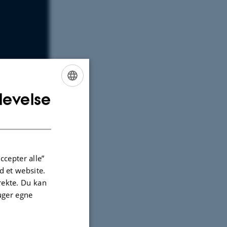
levelse
ENGLISH
DANISH
ccepter alle”
 et website.
irekte. Du kan
uger egne