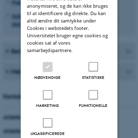
Pædagogisk antropologi
anonymiseret, og de kan ikke bruges
til at identificere dig direkte. Du kan
Soldater og veteraner: profession, trivsel,
altid ændre dit samtykke under
dannelse og læring
Cookies i webstedets footer.
Universitetet bruger egne cookies og
cookies sat af vores
samarbejdspartnere.
Seneste publikationer
Medarbejdere
NØDVENDIGE
STATISTISKE
Kontakt
MARKETING
FUNKTIONELLE
Afdelingsleder
Afdelingsadministrator
UKLASSIFICEREDE