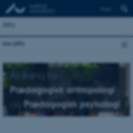
English
DPU
Om DPU
Afdeling for
Pædagogisk antropologi
og
Pædagogisk psykologi