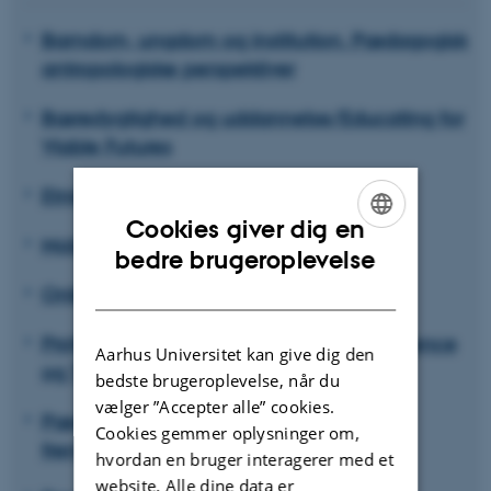
Barndom, ungdom og institution. Pædagogisk
antropologiske perspektiver
Bæredygtighed og uddannelse/Educating for
Viable Futures
Etnicitet, diversitet og uddannelse
Cookies giver dig en
Mobilitet og uddannelse
ENGLISH
bedre brugeroplevelse
DANISH
Onlinegenerationer
Professionelle Lærere: Identitet, Kompetence
Aarhus Universitet kan give dig den
og Tilblivelse
bedste brugeroplevelse, når du
vælger ”Accepter alle” cookies.
Pædagogikkens aktuelle og forgangne
Cookies gemmer oplysninger om,
fremtider
hvordan en bruger interagerer med et
website. Alle dine data er