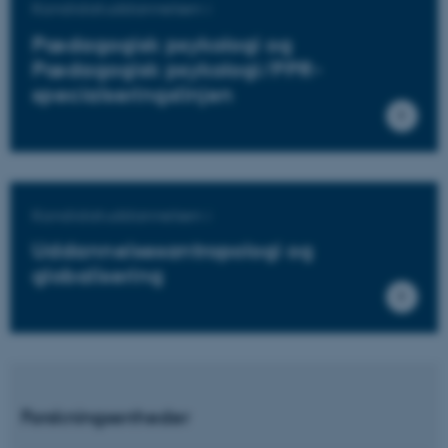
Kandidatuddannelsen i
Pædagogisk psykologi og
Pædagogisk psykologi/PPR-
specialseringslinjen
Kandidatuddannelsen i
Uddannelsesantropologi og
globalisering
Forskningsenheder