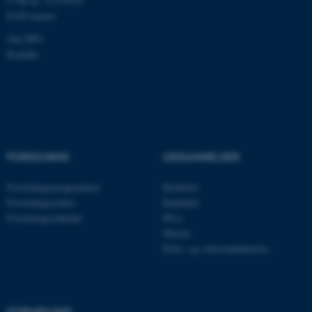
CVR-nr: 31119103
EAN-numre
Om DPU
ASP.NET_SessionId
Microsoft Corporation
.au.dk
Kontakt
JSESSIONID
Oracle Corporation
.au.dk
FORSKNING
UDDANNELSER
Forskningsprogrammer
Bachelor
ARRAffinity
Microsoft Corporation
.mitstudie.au.dk
Forskningscentre
Kandidat
Forskningsenheder
Ph.d.
Master
Efter- og videreuddannelse
esctx
Microsoft Corporation
.login.microsoftonline.com
fpc
Microsoft Corporation
FORMIDLING