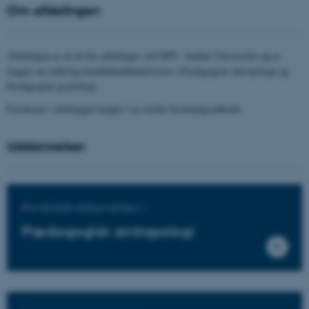
Om afdelingen
Afdelingen er en af fire afdelinger ved DPU, Aarhus Universitet og er
bygget op omkring kandidatuddannelserne i Pædagogisk antropologi og
Pædagogisk psykologi.
Forskerne i afdelingen indgår i en række forskningsenheder.
Uddannelser
Kandidatuddannelsen i
Pædagogisk antropologi