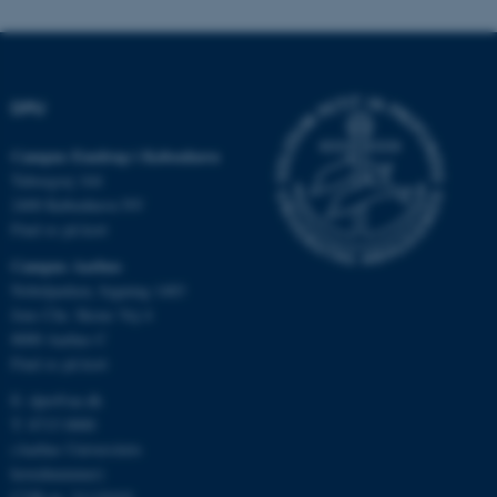
fungerer uden disse cookies.
DPU
Navn
Udbyder / Domæne
be_typo_user
TYPO3 Association
Campus Emdrup i København
.au.dk
Tuborgvej 164
2400 København NV
Find os på kort
fe_typo_user
Typo3 Association
Campus Aarhus
.au.dk
Nobelparken, bygning 1483
Jens Chr. Skous Vej 4
8000 Aarhus C
Find os på kort
E:
dpu@au.dk
T: 8715 0000
(Aarhus Universitets
hovednummer)