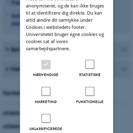
Pædagogisk antropologi
anonymiseret, og de kan ikke bruges
til at identificere dig direkte. Du kan
Soldater og veteraner: profession, trivsel,
altid ændre dit samtykke under
dannelse og læring
Cookies i webstedets footer.
Universitetet bruger egne cookies og
cookies sat af vores
samarbejdspartnere.
Seneste publikationer
Medarbejdere
NØDVENDIGE
STATISTISKE
Kontakt
MARKETING
FUNKTIONELLE
Afdelingsleder
Afdelingsadministrator
UKLASSIFICEREDE