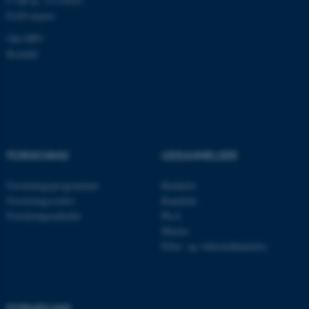
CVR-nr: 31119103
EAN-numre
Om DPU
ASP.NET_SessionId
Microsoft Corporation
.au.dk
Kontakt
JSESSIONID
Oracle Corporation
.au.dk
FORSKNING
UDDANNELSER
Forskningsprogrammer
Bachelor
ARRAffinity
Microsoft Corporation
.mitstudie.au.dk
Forskningscentre
Kandidat
Forskningsenheder
Ph.d.
Master
Efter- og videreuddannelse
esctx
Microsoft Corporation
.login.microsoftonline.com
fpc
Microsoft Corporation
FORMIDLING