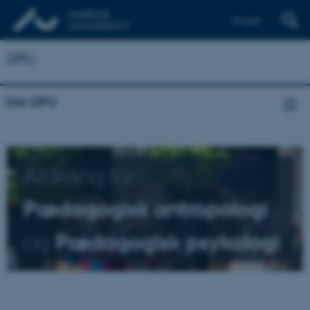
English
DPU
Om DPU
Afdeling for
Pædagogisk antropologi
og
Pædagogisk psykologi