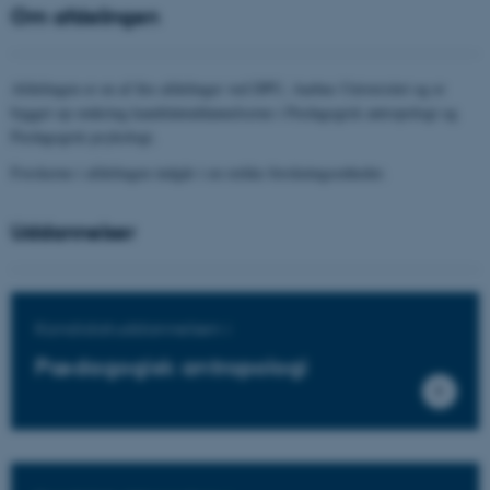
Om afdelingen
Afdelingen er en af fire afdelinger ved DPU, Aarhus Universitet og er
bygget op omkring kandidatuddannelserne i Pædagogisk antropologi og
Pædagogisk psykologi.
Forskerne i afdelingen indgår i en række forskningsenheder.
Uddannelser
Kandidatuddannelsen i
Pædagogisk antropologi