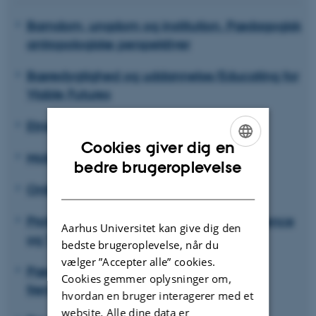
Barndom, ungdom og institution. Pædagogisk
antropologiske perspektiver
Bæredygtighed og uddannelse/Educating for
Viable Futures
Etnicitet, diversitet og uddannelse
Cookies giver dig en
Mobilitet og uddannelse
ENGLISH
bedre brugeroplevelse
DANISH
Onlinegenerationer
Professionelle Lærere: Identitet, Kompetence
Aarhus Universitet kan give dig den
og Tilblivelse
bedste brugeroplevelse, når du
vælger ”Accepter alle” cookies.
Pædagogikkens aktuelle og forgangne
Cookies gemmer oplysninger om,
fremtider
hvordan en bruger interagerer med et
website. Alle dine data er