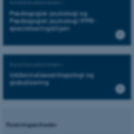
Kandidatuddannelsen i
Pædagogisk psykologi og
Pædagogisk psykologi/PPR-
specialseringslinjen
Kandidatuddannelsen i
Uddannelsesantropologi og
globalisering
Forskningsenheder