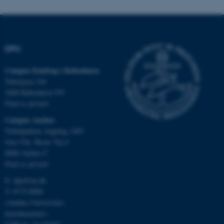
fungerer uden disse cookies.
DPU
Navn
Udbyder / Domæne
be_typo_user
TYPO3 Association
Campus Emdrup i København
.au.dk
Tuborgvej 164
2400 København NV
Find os på kort
fe_typo_user
Typo3 Association
Campus Aarhus
.au.dk
Nobelparken, bygning 1483
Jens Chr. Skous Vej 4
8000 Aarhus C
Find os på kort
E:
dpu@au.dk
T: 8715 0000
(Aarhus Universitets
hovednummer)