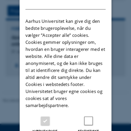
DANISH
Projekt
Aktivitet
Aarhus Universitet kan give dig den
bedste brugeroplevelse, når du
FORSKNINGSPROJEKT
vælger ”Accepter alle” cookies.
Åbne delingskulturer og læringsfælleskaber på
Cookies gemmer oplysninger om,
online uddannelser
hvordan en bruger interagerer med et
31. aug. 2026
-
31. dec. 2028
website. Alle dine data er
anonymiseret, og de kan ikke bruges
til at identificere dig direkte. Du kan
altid ændre dit samtykke under
Cookies i webstedets footer.
Universitetet bruger egne cookies og
cookies sat af vores
Revideret 10.12.2023
-
Carsten Henriksen
samarbejdspartnere.
NØDVENDIGE
STATISTISKE