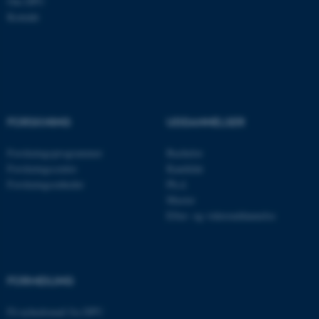
Om DPU
Kontakt
Nødvendige cookies hjælper
med at gøre hjemmesiden
brugbar ved at aktivere nogle
grundlæggende funktioner
som navigation mm.
FORSKNING
UDDANNELSER
Hjemmesiden kan ikke
fungerer uden disse cookies.
Forskningsprogrammer
Bachelor
Forskningscentre
Kandidat
Forskningsenheder
Ph.d.
Master
Navn
Udbyder / Domæne
Efter- og videreuddannelse
be_typo_user
TYPO3 Association
.au.dk
FORMIDLING
fe_typo_user
Typo3 Association
Få nyhedsmail fra DPU
.au.dk