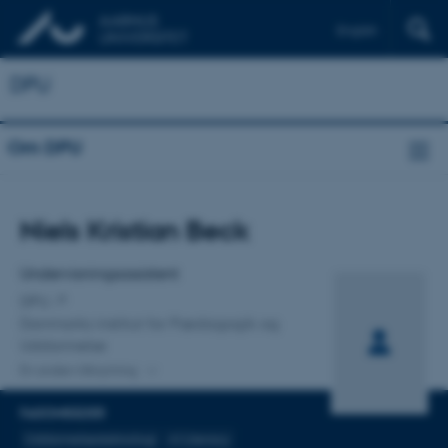
English
DPU
Om DPU
Titel
Niels Kristian Beck
Primær tilknytning
Undervisningsassistent
DPU
Danmarks institut for Pædagogik og
Uddannelse
En anden tilknytning
FAGOMRÅDER
Uddannelsesteknologi
AI Literacy