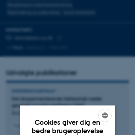
Designbaseret uddannelsesforskning
Digital læring og undervisning
Social annotation
KONTAKTINFO
MAILADRESSE
nbeck@edu.au.dk
Kopier
Mere
Aarhus C, 1483-651
mailadresse
Udvalgte publikationer
KONFERENCEABSTRAKT
Det eksperimenterende fællesskab møder
generativ kunstig intelligens (GAI)
Beck, N. +4.
Cookies giver dig en
Fagfællebedømt
ENGLISH
bedre brugeroplevelse