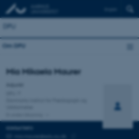
English
DPU
Om DPU
Titel
Mia Mikaela Maurer
Primær tilknytning
Adjunkt
DPU
Danmarks institut for Pædagogik og
Uddannelse
En anden tilknytning
KONTAKTINFO
MAILADRESSE
mia.maurer@edu.au.dk