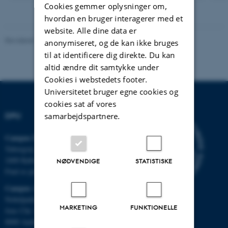
version
Cookies gemmer oplysninger om,
vedhæftet
hvordan en bruger interagerer med et
website. Alle dine data er
Revideret 10.12.2023
-
Carsten Henriksen
anonymiseret, og de kan ikke bruges
til at identificere dig direkte. Du kan
altid ændre dit samtykke under
Cookies i webstedets footer.
Universitetet bruger egne cookies og
cookies sat af vores
DPU
samarbejdspartnere.
Campus Emdrup i København
Tuborgvej 164
2400 København NV
NØDVENDIGE
STATISTISKE
Find os på kort
Campus Aarhus
Nobelparken, bygning 1483
MARKETING
FUNKTIONELLE
Jens Chr. Skous Vej 4
8000 Aarhus C