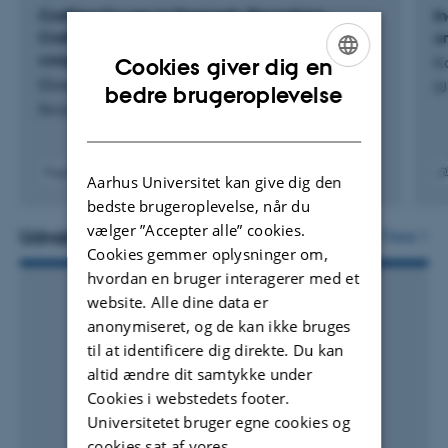
træfagene), samt de voksende diskussioner omkring
Crafting Co-ops in Denmark: Reworking
I
bæredygtigt byggeri og byudvikling. I forbindelse med
Craftmanship, construction and capitalism in a
u
førstnævnte arbejdede jeg også med spørgsmål
cooperative realm
K
Cookies giver dig en
Ebsen, M.
relateret til diversitet i håndværksfagene, herunder
ENGLISH
DJ
bedre brugeroplevelse
Berghahn Books
kønsproblematikker. Forskningen fra min ph.d.-
DANISH
afhandling er blevet videreudviklet til et bogmanuskript,
som er under kontrakt med Berghahn Books.
Fagfællebedømt
Aarhus Universitet kan give dig den
Digita
bedste brugeroplevelse, når du
versi
vælger ”Accepter alle” cookies.
vedh
Udvalgte projekter
Flere
Cookies gemmer oplysninger om,
hvordan en bruger interagerer med et
website. Alle dine data er
anonymiseret, og de kan ikke bruges
til at identificere dig direkte. Du kan
altid ændre dit samtykke under
Cookies i webstedets footer.
Universitetet bruger egne cookies og
cookies sat af vores