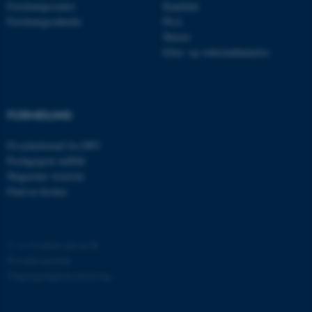
.au.dk
Forskningscentre
Kandidat
Forskningsenheder
Ph.d.
Master
Efter- og videreuddannelse
fe_typo_user
Typo3 Association
.au.dk
FORMIDLING
Få nyhedsmail fra DPU
Pædagogisk indblik
Magasinet Asterisk
Find en forsker
©
—
Cookies på au.dk
ASP.NET_SessionId
Microsoft Corporation
Privatlivspolitik
.au.dk
Tilgængelighedserklæring