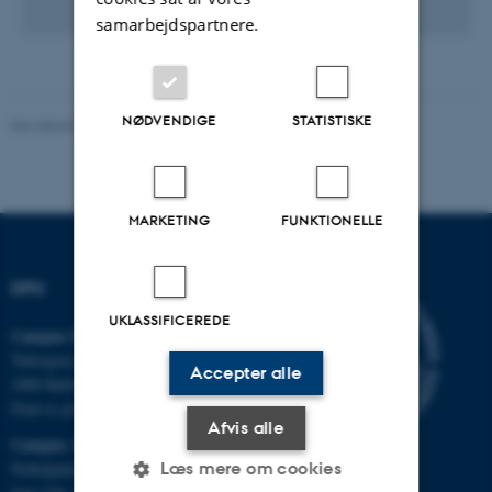
samarbejdspartnere.
NØDVENDIGE
STATISTISKE
Revideret 10.12.2023
-
Carsten Henriksen
MARKETING
FUNKTIONELLE
DPU
UKLASSIFICEREDE
Campus Emdrup i København
Tuborgvej 164
Accepter alle
2400 København NV
Find os på kort
Afvis alle
Campus Aarhus
Læs mere om cookies
Nobelparken, bygning 1483