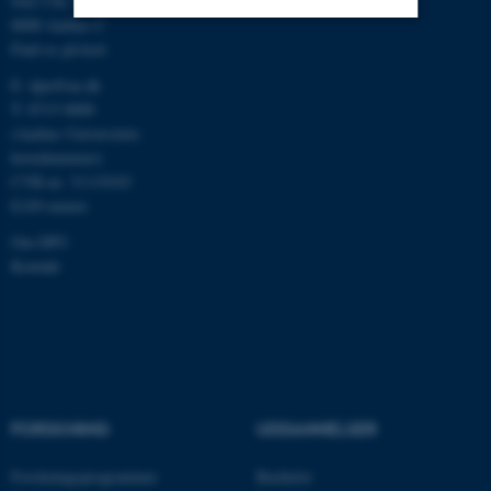
Jens Chr. Skous Vej 4
8000 Aarhus C
Find os på kort
Nødvendige
Statistiske
Marketing
E:
dpu@au.dk
Funktionelle
Uklassificerede
T: 8715 0000
(Aarhus Universitets
hovednummer)
CVR-nr: 31119103
Nødvendige cookies hjælper
EAN-numre
med at gøre hjemmesiden
Om DPU
brugbar ved at aktivere nogle
Kontakt
grundlæggende funktioner
som navigation mm.
Hjemmesiden kan ikke
fungerer uden disse cookies.
FORSKNING
UDDANNELSER
Navn
Udbyder / Domæne
Forskningsprogrammer
Bachelor
be_typo_user
TYPO3 Association