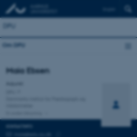
English
DPU
Om DPU
Titel
Maia Ebsen
Primær tilknytning
Adjunkt
DPU
Danmarks institut for Pædagogik og
Uddannelse
En anden tilknytning
KONTAKTINFO
MAILADRESSE
maie@edu.au.dk