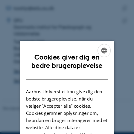
mailadresse
MAILADRESSE
kaahjo@edu.au.dk
ADRESSE
Kopie
Kamilla Johansen
DPU
maila
Danmarks institut for Pædagogik og
Kopie
Uddannelse
adres
Tuborgvej 164
Bygning B, lokale 333
2400 København NV
Cookies giver dig en
Danmark
ENGLISH
bedre brugeroplevelse
Se på kort
DANISH
Se Pure-profil
Aarhus Universitet kan give dig den
bedste brugeroplevelse, når du
vælger ”Accepter alle” cookies.
Revideret 10.12.2023
-
Carsten Henriksen
Cookies gemmer oplysninger om,
hvordan en bruger interagerer med et
website. Alle dine data er