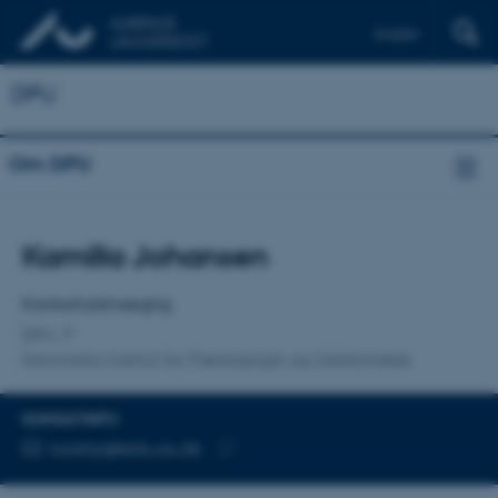
English
DPU
Om DPU
Titel
Kamilla Johansen
Primær tilknytning
Kontorfuldmægtig
DPU
Danmarks institut for Pædagogik og Uddannelse
KONTAKTINFO
MAILADRESSE
kaahjo@edu.au.dk
Kopier