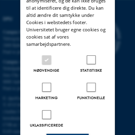
anonymiseret, og de kan ikke bruges
til at identificere dig direkte. Du kan
altid ændre dit samtykke under
DPU
Cookies i webstedets footer.
Universitetet bruger egne cookies og
Campus Emdrup i København
cookies sat af vores
Tuborgvej 164
samarbejdspartnere.
2400 København NV
Find os på kort
Campus Aarhus
Nobelparken, bygning 1483
NØDVENDIGE
STATISTISKE
Jens Chr. Skous Vej 4
8000 Aarhus C
Find os på kort
E:
dpu@au.dk
MARKETING
FUNKTIONELLE
T: 8715 0000
(Aarhus Universitets
hovednummer)
CVR-nr: 31119103
UKLASSIFICEREDE
EAN-numre