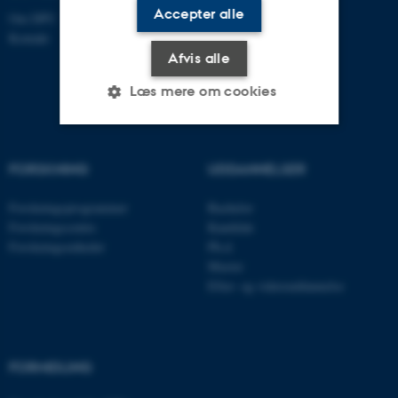
Accepter alle
Om DPU
Kontakt
Afvis alle
Læs mere om cookies
Nødvendige
Statistiske
Marketing
FORSKNING
UDDANNELSER
Funktionelle
Uklassificerede
Forskningsprogrammer
Bachelor
Forskningscentre
Kandidat
Forskningsenheder
Ph.d.
Nødvendige cookies hjælper
Master
Efter- og videreuddannelse
med at gøre hjemmesiden
brugbar ved at aktivere nogle
grundlæggende funktioner
som navigation mm.
FORMIDLING
Hjemmesiden kan ikke
fungerer uden disse cookies.