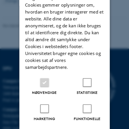
22
Forrige
13
14
15
16
17
18
19
20
21
Cookies gemmer oplysninger om,
hvordan en bruger interagerer med et
website. Alle dine data er
anonymiseret, og de kan ikke bruges
Revideret 02.05.2023
-
Knud Holt Nielsen
til at identificere dig direkte. Du kan
altid ændre dit samtykke under
Cookies i webstedets footer.
Universitetet bruger egne cookies og
cookies sat af vores
samarbejdspartnere.
DPU
Campus Emdrup i København
Tuborgvej 164
NØDVENDIGE
STATISTISKE
2400 København NV
Find os på kort
Campus Aarhus
Nobelparken, bygning 1483
MARKETING
FUNKTIONELLE
Jens Chr. Skous Vej 4
8000 Aarhus C