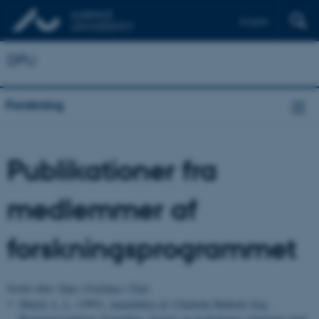
English
DPU
Forskning
Publikationer fra
medlemmer af
forskningsprogrammet
Sortér efter:
Dato
|
Forfatter
|
Titel
Mørck, L. L.
(1993).
Anmeldelse af: Charlotte Højholts bog:
Brugerperspektiver. Forældres, læreres og psykologers erfaringer med