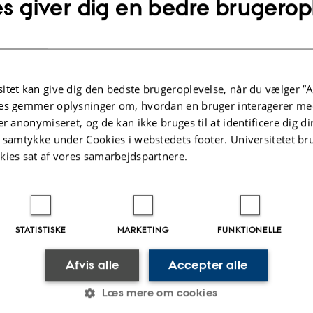
s giver dig en bedre brugerop
er ikke tilgængelig lige nu.
.2023
-
Knud Holt Nielsen
itet kan give dig den bedste brugeroplevelse, når du vælger ”A
es gemmer oplysninger om, hvordan en bruger interagerer med
er anonymiseret, og de kan ikke bruges til at identificere dig d
t samtykke under Cookies i webstedets footer. Universitetet br
kies sat af vores samarbejdspartnere.
STATISTISKE
MARKETING
FUNKTIONELLE
FORSKNING
Afvis alle
Accepter alle
p i København
Forskningsprogrammer
Forskningscentre
Læs mere om cookies
n NV
Forskningsenheder