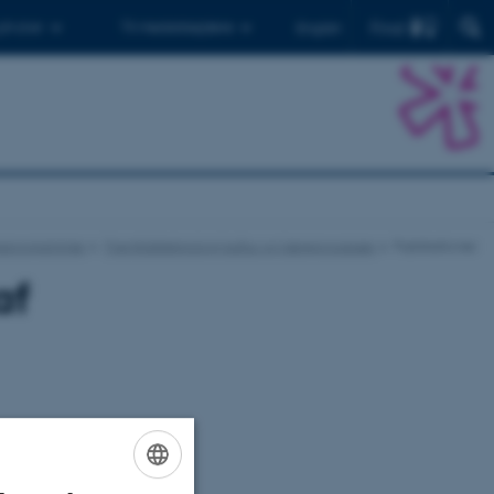
Find
 ph.d.er
Til medarbejdere
English
gsprogrammer
Fremtidsteknologi kultur og læreprocesser
Publikationer
af