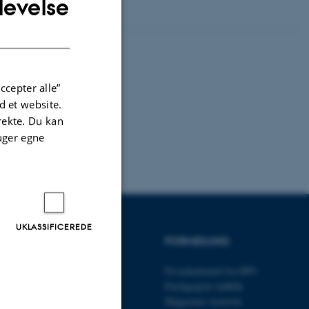
levelse
ENGLISH
DANISH
ccepter alle”
 et website.
irekte. Du kan
uger egne
UKLASSIFICEREDE
UDDANNELSER
FORMIDLING
Bachelor
Få nyhedsmail fra DPU
Kandidat
Pædagogisk indblik
Ph.d.
Magasinet Asterisk