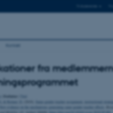
Til studerende
Til
Kontakt
kationer fra medlemmern
kningsprogrammet
Forfatter
o
|
|
Titel
G.
& Reimer, D.
(2019).
Same-gender teacher assignment, instructional strateg
New evidence on the mechanisms generating same-gender teacher effects
.
Rese
 and Mobility
,
62
, Artikel 100406.
https://doi.org/10.1016/j.rssm.2019.05.001