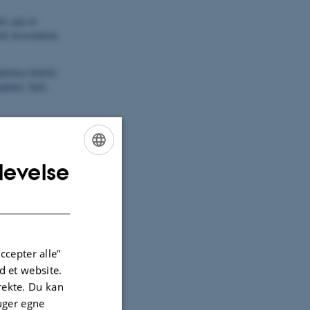
er gap in
ch Association,
etence beliefs:
dents’ Self-
f-Concepts and
scence
,
44
(5),
levelse
ENGLISH
ng von
DANISH
eedback
. I T.
 Forschung in der
ccepter alle”
computer-based
 Nordic
 et website.
irekte. Du kan
uger egne
i Aristizábal,