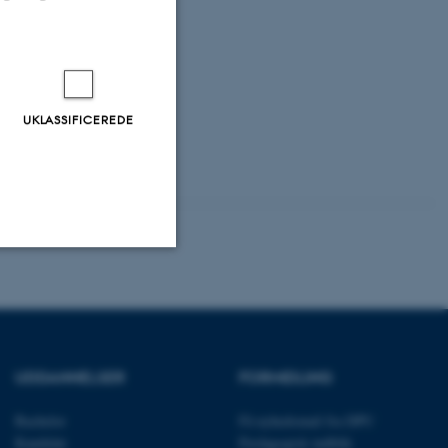
ørup, A. K.
,
 Vero, J. (2017).
People in
). Edward Elgar
UKLASSIFICEREDE
Uklassificerede
ere nogle
UDDANNELSER
FORMIDLING
rer uden disse
Bachelor
Få nyhedsmail fra DPU
Kandidat
Pædagogisk indblik