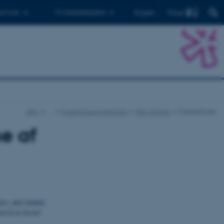
Find
 ph.d.er
Til medarbejdere
English
DPU
…
Forskningsprogrammer
EDU-EQUAL
Publikationer
e af
ies, and student
arch in Social