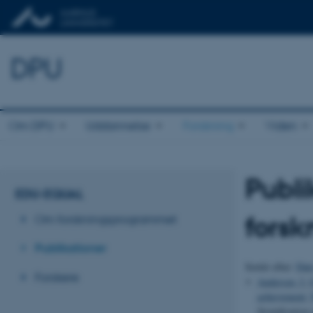
DPU
Om DPU
Uddannelse
Forskning
Viden
Publi
EDU-EQUAL
fors
Om forskningsprogrammet
Publikationer
Sortér efter:
Dat
Forskere
Andersen, I. 
achievement: 
Stratification