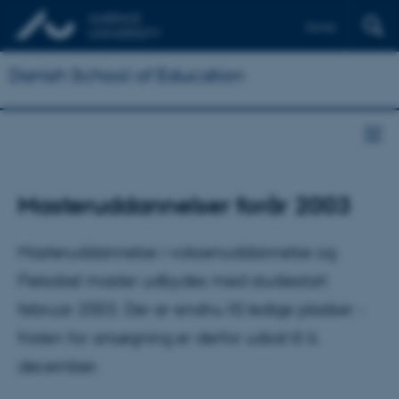
Dansk
Danish School of Education
Masteruddannelser forår 2003
Masteruddannelse i voksenuddannelse og
Fleksibel master udbydes med studiestart
februar 2003. Der er endnu få ledige pladser -
fristen for ansøgning er derfor udsat til 6.
december.