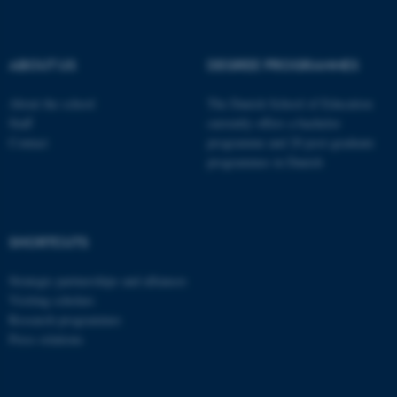
These cookies make it
possible to use basic website
functionality, e.g. navigation
ABOUT US
DEGREE PROGRAMMES
etc. The website does not
work without these cookies.
About the school
The Danish School of Education
Staff
currently offers a bachelor
Contact
programme and 20 post-graduate
programmes in Danish
Name
Provider / Domain
be_typo_user
TYPO3 Association
.au.dk
SHORTCUTS
Strategic partnerships and alliances
Visiting scholars
Research programmes
Press relations
fe_typo_user
Typo3 Association
.au.dk