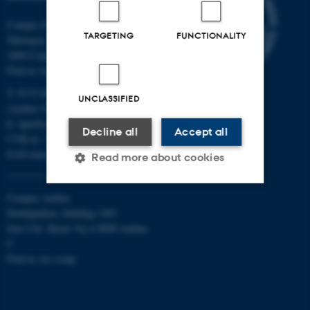
Campus Emdrup in Copenhagen
TARGETING
FUNCTIONALITY
Tuborgvej 164
2400 Copenhagen NV
Find us on a map
T: 8715 0000
UNCLASSIFIED
(Aarhus University main number)
E:
dpu@au.dk
Decline all
Accept all
CVR-nr: 31119103
EAN-numbers
Read more about cookies
Campus Aarhus
Strictly necessary
Statistic
Nobelparken, building 1483
Jens Chr. Skous Vej 4 8000 Aarhus
Targeting
Functionality
C
Find us on a map
Unclassified