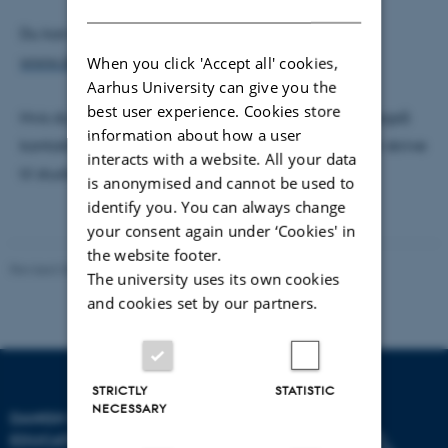
Du kan læse mere om uddannelserne på:
When you click 'Accept all' cookies,
www.dpu.dk/master
Aarhus University can give you the
best user experience. Cookies store
Hvis du har spørgsmål om uddannelserne kan du også
information about how a user
kontakte studiekontoret på telefon 3969 6633 eller skrive
interacts with a website. All your data
til studiekontoret@dpu.dk
is anonymised and cannot be used to
identify you. You can always change
your consent again under ‘Cookies' in
the website footer.
Revised 06.05.2026
-
Carsten Henriksen
The university uses its own cookies
and cookies set by our partners.
STRICTLY
STATISTIC
NECESSARY
DANISH SCHOOL OF
EDUCATION