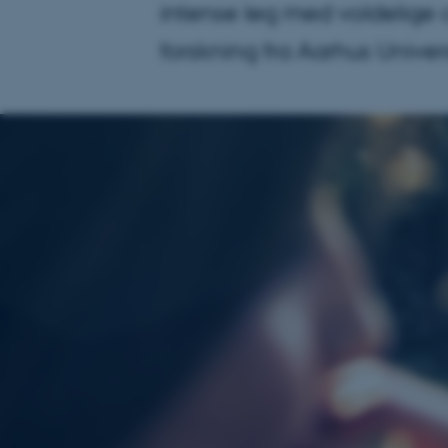
intense leg med voldelige 
forskning fra Aarhus Unive