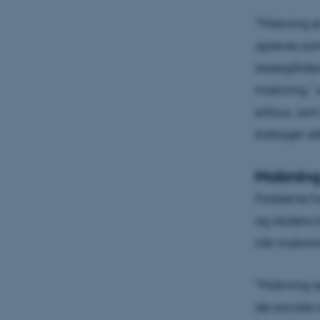
”Mobning er
opleves so
skolegården
mobning,” s
eXbus, som
bidrager al
Mobning 
Forskerne h
og skolens 
når mobning
”Mobning op
de sociale 