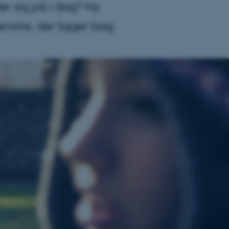
er sig på i dag? Ny
stre, der ligger bag.