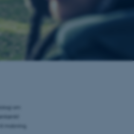
tologi om
entænkt
til mobning.