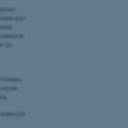
abet kan
teder end i
skaber
ningsteamet
t. De
f klassens
betyder,
lst.
 skoletid på