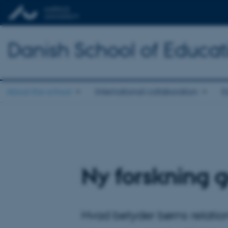
Danish School of Educat
About the school
International collaboration
E
Ny forskning
Hvad betyder børns relatio