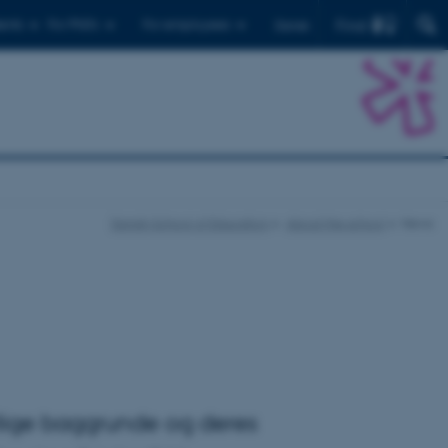
Find
ents
For PhD's
For employees
Dansk
Danish School of Education
About the school
News
ellige baggrunde og deres