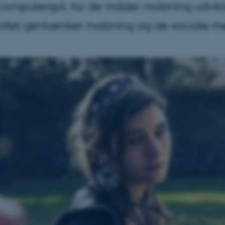
computerspil, for de måder mobning udvikl
rsitet gentænker mobning og de sociale møn