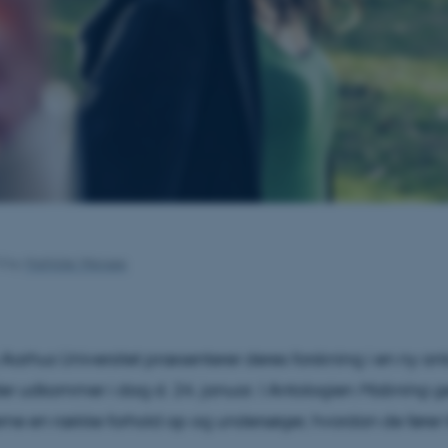
13
by
Mathilde Weirsøe
a Aarhus Universitet præsenterer deres forskning i en ny an
r udkommer i dag d. 24. januar. I Antologien
Mobning g
erne en række forhold op og undersøger, hvordan de fører 