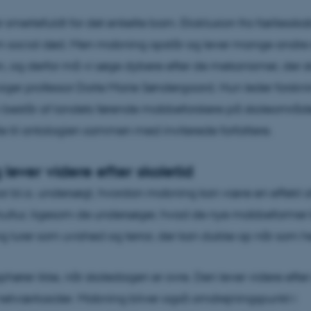
 smertefuldt for det enkelte barn. Eksklusion fra fællessk
m social død. Men mobning opstår og lever mange andre s
, og derfor må vi søge dybere efter de mekanismer, der 
iger professor Dorte Marie Søndergaard. Hun leder forsk
 består af landets førende mobbeforskere på skoleområde
le til antologien sammen med inviterede forfattere.
lever videre efter skoletid
ar bl.a. undersøgt, hvordan mobning kan være en effekt a
kultur, ligesom de undersøger, hvad de nye mobbeformer 
 lurer som uvished og terror, der kan dukke op når som he
hører ikke, når skoledagen er ovre. Den lever videre efter
netværkssider. Mobning bliver også omdrejningspunkt i