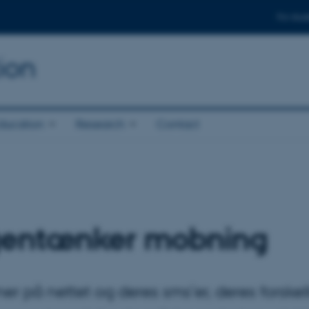
For stud
ion
ducation
Research
Contact
 gentænker mobning
ner på nettet og deres sms’er, deres forsk