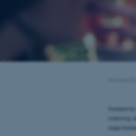
23 January 20
Forskere fr
mobning, de
tager forsk