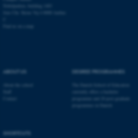
Nobelparken, building 1483
Jens Chr. Skous Vej 4 8000 Aarhus
fe_typo_user
Typo3 Association
C
.au.dk
Find us on a map
ABOUT US
DEGREE PROGRAMMES
About the school
The Danish School of Education
Staff
currently offers a bachelor
Contact
programme and 20 post-graduate
programmes in Danish
SHORTCUTS