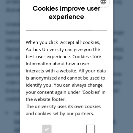
af Det Kongelige Kunnskapsdepartementet i Norge og
Cookies improve user
Skolverket i Sverige.
ENGLISH
experience
DANISH
Undersøgelse er den femte i rækken af
forskningskortlægninger. De fire tidligere kortlægninger
behandler forskningen fra 2006, 2007, 2008 og 2009.
When you click 'Accept all' cookies,
Denne femte forskningskortlægning betyder, at vi i dag
Aarhus University can give you the
best user experience. Cookies store
har genbeskrevet og vurderet over 260 videnskabelige
information about how a user
publikationer publiceret i Skandinavien eller af
interacts with a website. All your data
skandinaviske forskere i tidsrummet 2006-2010. Denne
is anonymised and cannot be used to
viden er samlet i en database finansieret af Danmarks
identify you. You can always change
Evalueringsinstitut. Databasen skaber et ganske unikt
your consent again under ‘Cookies' in
overblik over skandinavisk førskoleforskning.
the website footer.
The university uses its own cookies
Hent rapporten ”
Forskningskortlægning og
and cookies set by our partners.
forskervurdering af skandinavisk forskning i året
2010 i institutioner for de 0-6 årige (førskolen)
”