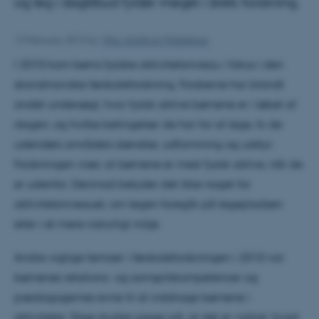
og leg i dagtilbud fylder meget i årets forskning.
13 February 2012
by
Vibe Abildtrup Middelboe
I 2010 kom børns fysiske aktivitetsniveau i fokus i den
skandinaviske førskoleforskning. Forskerne har blandt
andet undersøgt, hvor fysisk aktive børnene er i løbet af
dagen, og hvilke betingelser de har for at lege, fx de
udendørs områders størrelse, udformning og udstyr.
Forskningen viser, at børnene er mest fysisk aktive, når de
er udenfor. Derimod betyder det ikke noget for
aktivitetsniveauet, om legen foregår på legepladsen
eller i et mere naturligt miljø.
Andre vigtige temaer i førskoleforskningen i 2010 var
børnenes relations- og samspilskompetencer og
pædagogernes evne til at inddrage børnene i
aktiviteter. Disse studier peger på, at det er vigtigt, hvad