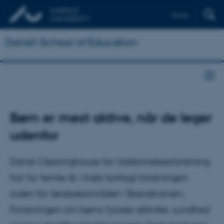
Dansk
Danish School of Education
Børn er mest aktive, når de leger
udenfor
Dansk Clearinghouse for Uddannelsesforskning
har for femte år i træk kortlagt forskningen
inden for førskoleområdet i Skandinavien.
Forskningen om børns fysiske aktivitet, sundhed