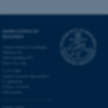
Unclassified
These cookies make it
possible to use basic website
DANISH SCHOOL OF
functionality, e.g. navigation
EDUCATION
etc. The website does not
work without these cookies.
Campus Emdrup in Copenhagen
Tuborgvej 164
2400 Copenhagen NV
Find us on a map
Name
Provider / Domain
T: 8715 0000
be_typo_user
TYPO3 Association
(Aarhus University main number)
.au.dk
E:
dpu@au.dk
CVR-nr: 31119103
EAN-numbers
Campus Aarhus