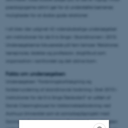
pædagogerne aktivt gør for at understøtte børnenes
muligheder for at skabe gode relationer.
I alt blev der udgivet 42 videnskabelige undersøgelser
om institutioner for de 0-6-årige i Skandinavien i 2010.
Undersøgelserne fokuserede på fem temaer: Relationer,
læreproces, ledelse og profession, dagtilbud som
organisation i samfundet og det aktive barn.
Fakta om undersøgelsen
Undersøgelsen ”Forskningskortlægning og
forskervurdering af skandinavisk forskning i året 2010 i
institutioner for de 0-6 årige (førskolen)” er udført af
Dansk Clearinghouse for Uddannelsesforskning ved
Aarhuus Universitet som et samarbejdsprojekt med
Danmarks Evalueringsinstitut. Projektet støttes desuden