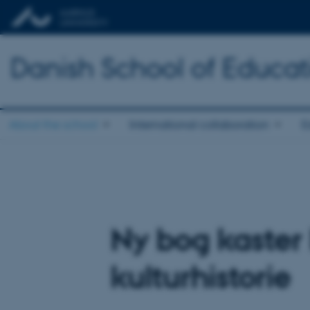
Danish School of Educat
About the school
International collaboration
E
Ny bog kaster 
kulturhistorie