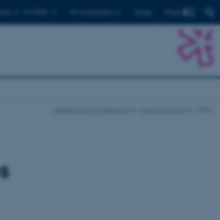
Find
ents
For PhD's
For employees
Dansk
Danish School of Education
About the school
News
s