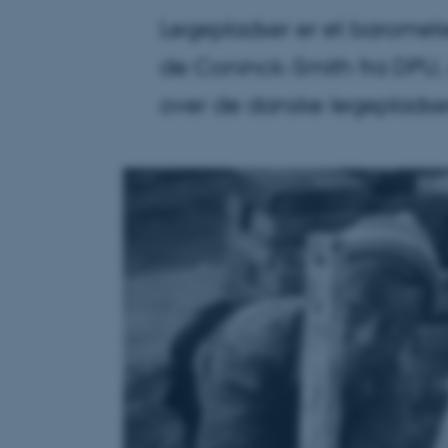
Legepladser er et baromet
de Coninck-Smith fra DPU, 
over de danske legepladser