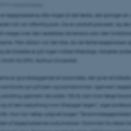
2022
by
Knud Holt Nielsen
er legepladserne ofte noget af det første, der springer en 
er ind i en offentlig park. De er centralt placeret, og der 
så meget over den æstetiske dimension som den funktione
erne. Men sådan var det ikke, da de første legepladser o
 de forskelle er på ingen måde tilfældige, fortæller prof
Smith fra DPU, Aarhus Universitet.
rne er grundlæggende et barometer, der giver et billede 
samfunds syn på børn og barndommen. Igennem legep
udvikling igennem de sidste 150 år, kan man følge forand
og af den betydning man tillægger legen”, siger professo
ith. Hun har netop udgivet bogen ”Skrammelegepladsen”
det af legepladsernes kulturhistorie i Danmark fra deres ti