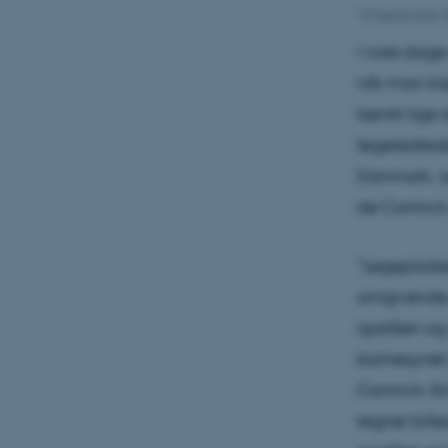
19 September 
I vore dage 
når man træd
tænkt lige 
legeredskab
Danmark, og
de Coninck-
”Legepladse
omgivende 
opståen og 
barnesynet 
Coninck-Sm
tegner bille