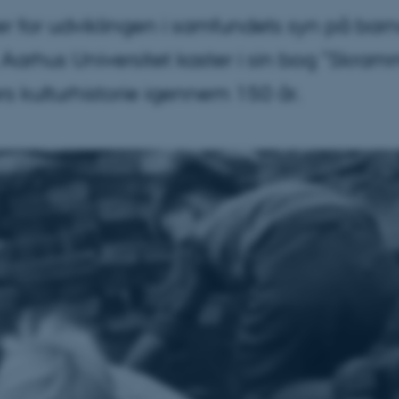
er for udviklingen i samfundets syn på ba
Aarhus Universitet kaster i sin bog ”Skram
s kulturhistorie igennem 150 år.