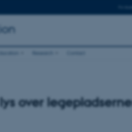
For stud
ion
ducation
Research
Contact
lys over legepladserne