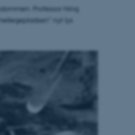
rndommen. Professor Ning
mellegepladsen” nyt lys