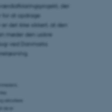
ærdiafklaringsprojekt, der
r for at opdrage
er det ikke sikkert, at den
man møder den usikre
ologi ved Danmarks
orelæsning.
somhedens
ilke
g rekruttere
t de er