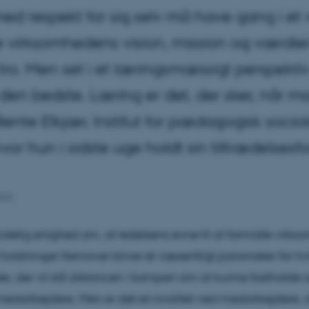
d respekt for sig selv må have gang i et v
re virksomhedens vision, mission og værdie
ro. Men set i et læringsmæssigt perspektiv 
 den bedste. Læring er det, der sker, når 
Bente Elkjær, Institut for pædagogisk soci
or hun i sidste uge holdt sin tiltrædelsesf
002
ndelig enighed om, at ledelsens evne til at formidle virk
holdninger fremover bliver et væsentligt parameter for hv
r, der vil stå distancen i kampen om at kunne fastholde o
edarbejdere. Men er det en kvalitet ved medarbejdere, a