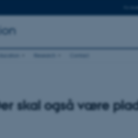
For stud
ion
ducation
Research
Contact
r skal også være plads