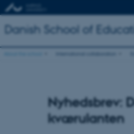
Danish School of Educat
About the school
International collaboration
E
Nyhedsbrev: De
kværulanten