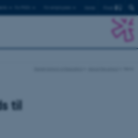
Find
ents
For PhD's
For employees
Dansk
Danish School of Education
About the school
News
 til