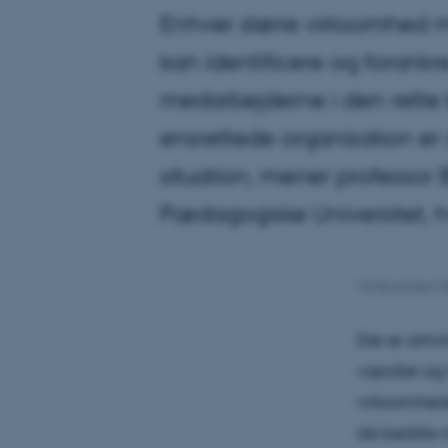
Enhver større virksomhed me
kan identificere og forank
medarbejderne i den rette t
ensrettede organisation er
situation, mener professor 
Pædagogiske Universitet, hv
18 December 2
Der er almi
værdier og 
virksomhede
de bedste m