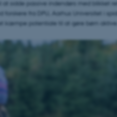
til at sidde passive indendørs med blikket
d forskere fra DPU, Aarhus Universitet i sp
 kæmpe potentiale til at gøre børn aktive