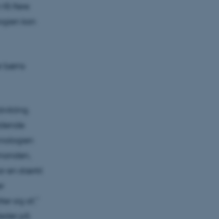
få flere
logien kan
r børns
vikling.
iddende
nologien
inanden,
r en stærkt
er
er sig af,”
leder på