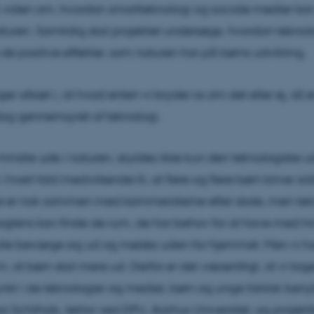
 viden om, hvordan smartteknologi og sociale medier kan 
aturen. Samtidig skal projektet undersøge, hvordan tekno
 de positive effekter, som naturen har på børns udvikling.
ger afsæt i, at hvad enten vi bryder os om det eller ej, så e
ag gennemsyret af teknologi.
 mindre ude i naturen, skyldes ikke kun den teknologiske ud
 hvert fald medvirkende til, at flere og flere børn bliver s
 er nok sammen med kammeraterne efter skole, men tek
sagtens kan finde de rum, de har behov for at have med h
lle bevæge sig ud og mødes uden for hjemmet. Men vi ha
, at børn skal mere ud. Derfor er det væsentligt, at vi tag
t i de teknologier og medier, børn og unge faktisk benytt
sa Schilhab, lektor ved DPU, Aarhus Universitet, og projekt