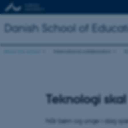
Danish School of Educat
About the school
International collaboration
E
Teknologi skal
Når børn og unge i dag sjæl