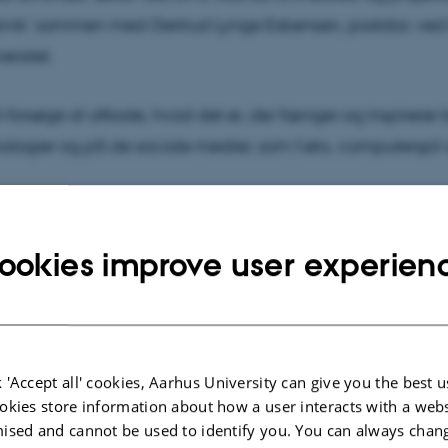
teknik’ sammen med Gertrud Lynge Esbensen, postdoc ved
rsitet.
l forsøge at afkode, hvad det er, der fænger og inspirerer 
ologier og på de sociale medier, som f.eks. computerspil
så udnytte i praksis ved f.eks. at påvirke udviklingen af ap
ookies improve user experien
ene umiddelbart, og som samtidig pædagogisk understøt
i gerne vil have børnene opnår ude i naturen. Ideen er også
logier i nogle af de institutioner og sociale sammenhænge
ude, f.eks. i idrætsklubber og spejderbevægelser,” siger Th
 'Accept all' cookies, Aarhus University can give you the best u
okies store information about how a user interacts with a webs
ised and cannot be used to identify you. You can always chan