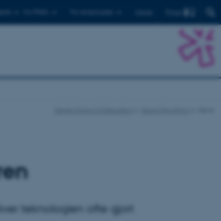
Find
ents
For PhD's
For employees
Dansk
Danish School of Education
About the school
News
ren
ver teknologien ofte gjort