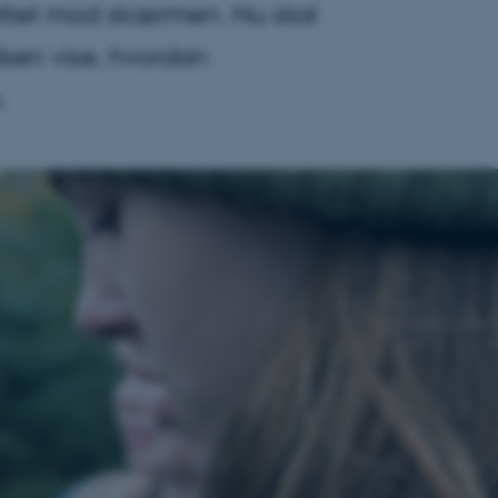
 rettet mod skærmen. Nu skal
idsen vise, hvordan
.