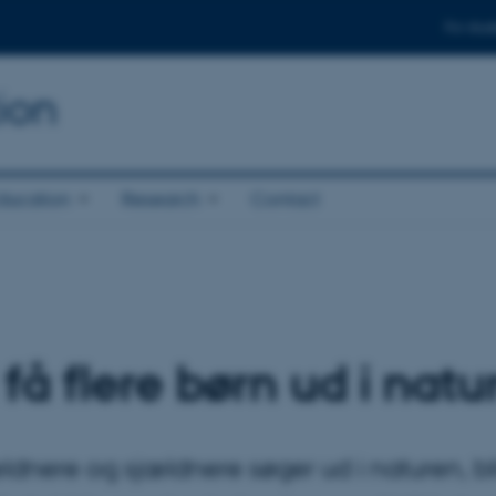
For stud
ion
ducation
Research
Contact
 få flere børn ud i natu
dnere og sjældnere søger ud i naturen, bli