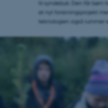
til syndebuk: Den får børn 
et nyt forskningsprojekt me
teknologien også rummer et