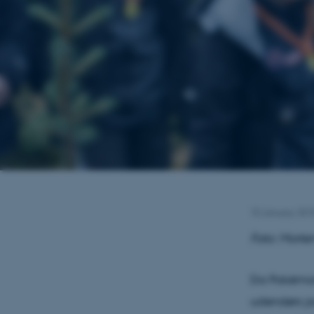
10 January 20
Foto: Morte
Da Pokémon 
udendørs jag