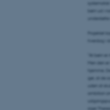
systematisk
børn ud i n
understøtte
Projektet ta
hverdag i d
”At børn er
Men den er i
hjemme. De
gør, at de 
uden at sku
ambition om
udgangspunk
siger There