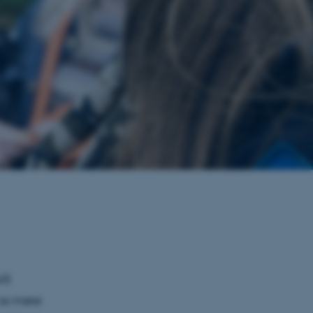
på
 os mere