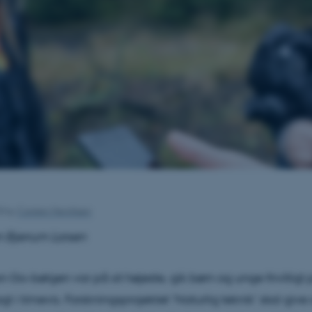
18
by
Carsten Henriksen
n Bjerrum Larsen
Go-bølgen var på sit højeste, gik børn og unge frivilligt 
t i timevis. Forskningsprojektet ’Naturlig teknik’ skal give