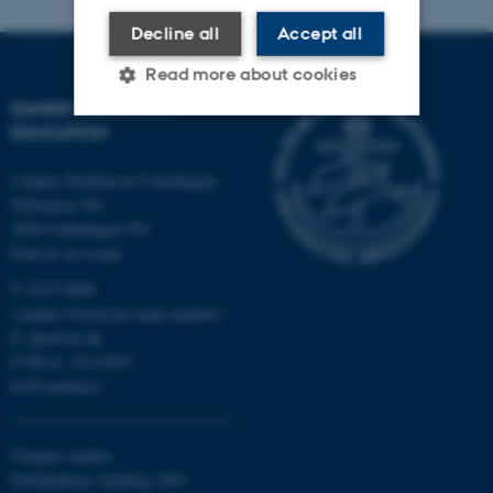
Decline all
Accept all
Read more about cookies
DANISH SCHOOL OF
EDUCATION
Strictly necessary
Statistic
Campus Emdrup in Copenhagen
Targeting
Functionality
Tuborgvej 164
2400 Copenhagen NV
Unclassified
Find us on a map
T: 8715 0000
(Aarhus University main number)
These cookies make it
E:
dpu@au.dk
possible to use basic website
CVR-nr: 31119103
functionality, e.g. navigation
EAN-numbers
etc. The website does not
work without these cookies.
Campus Aarhus
Nobelparken, building 1483