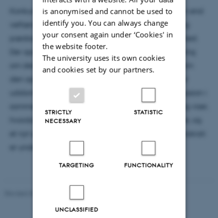
is anonymised and cannot be used to
Konkurrencestaten hviler på et andet menneskesyn end
identify you. You can always change
velfærdsstaten. Af samme grund kommer skolen og
your consent again under ‘Cookies' in
pædagogikken i centrum for politisk opmærksomhed.
the website footer.
Der opstår konflikt mellem velfærdsstatens forestilling
The university uses its own cookies
om den essentielle person og konkurrencestatens om
and cookies set by our partners.
den opportunistiske person. Ove K. Pedersen sætter
uddannelsespolitikken og den pædagogiske diskussion i
sammenhæng med konkurrencestatens opståen og viser,
STRICTLY
STATISTIC
hvordan samfundets trosbekendelse er ved at skifte, og
NECESSARY
et nyt syn på individ og fællesskab, lighed og demokrati
er under etablering.
TARGETING
FUNCTIONALITY
Revised 30.09.2024
-
Carsten Henriksen
UNCLASSIFIED