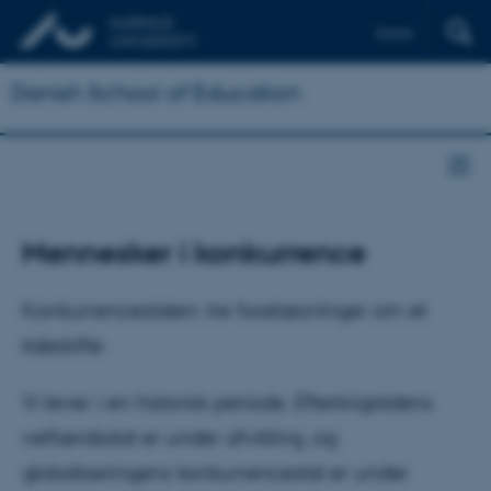
Dansk
Danish School of Education
Mennesker i konkurrence
Konkurrencestaten: tre forelæsninger om et
tideskifte
Vi lever i en historisk periode. Efterkrigstidens
velfærdsstat er under afvikling, og
globaliseringens konkurrencestat er under