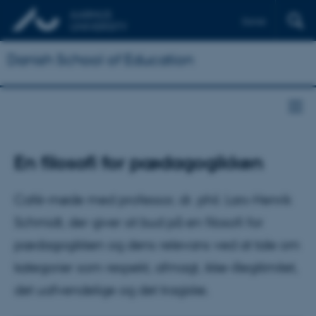
Dansk
Danish School of Education
En filosofi for pædagogikken
Café-møde med professor, dr. phil. Lars-Henrik
Schmidt, der giver sit bud på en filosofi for
pædagogikken og dens relevans ved at tale om
kategorier som respekt, afmagt, ikke-illegitimitet,
det uafvendelige og det tragiske.