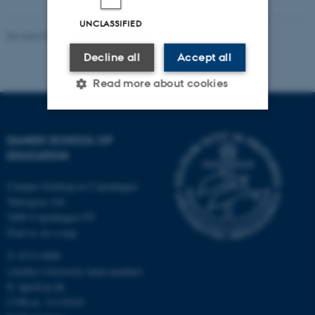
UNCLASSIFIED
Revised 30.09.2024
-
Carsten Henriksen
Decline all
Accept all
Read more about cookies
Strictly necessary
Statistic
DANISH SCHOOL OF
EDUCATION
Targeting
Functionality
Campus Emdrup in Copenhagen
Unclassified
Tuborgvej 164
2400 Copenhagen NV
Find us on a map
These cookies make it
T: 8715 0000
possible to use basic website
(Aarhus University main number)
functionality, e.g. navigation
E:
dpu@au.dk
etc. The website does not
CVR-nr: 31119103