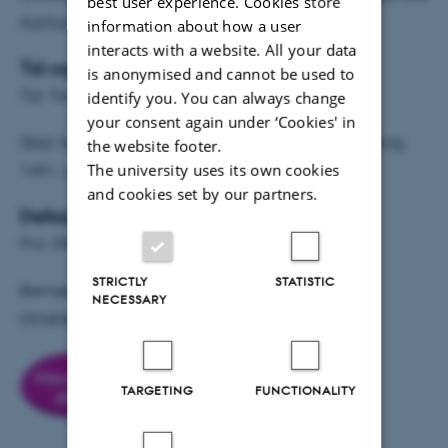
best user experience. Cookies store
Aarhus Universitet.
information about how a user
interacts with a website. All your data
Tid og sted
is anonymised and cannot be used to
Tid: Torsdag den 14. april 2011 kl. 17.00-19.30
identify you. You can always change
your consent again under ‘Cookies' in
Sted: Aarhus Universitet, Nobelsalen, lok. 120, bygning
the website footer.
The university uses its own cookies
1451, Jens Chr. Skous Vej 3, 8000 Århus C
and cookies set by our partners.
Deltagelse
Pris: 250 kr. (DPU-studerende 75 kr.)
STRICTLY
STATISTIC
Bemærk, at tilmelding er bindende efter
NECESSARY
tilmeldingsfristen: 7. april 2011
TARGETING
FUNCTIONALITY