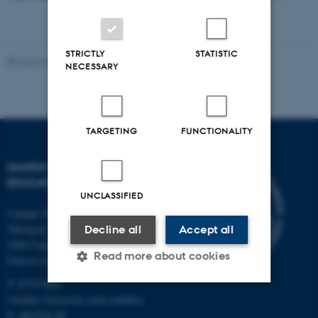
STRICTLY
STATISTIC
Revised 30.09.2024
-
Carsten Henriksen
NECESSARY
TARGETING
FUNCTIONALITY
DANISH SCHOOL OF
EDUCATION
UNCLASSIFIED
Campus Emdrup in Copenhagen
Tuborgvej 164
Decline all
Accept all
2400 Copenhagen NV
Read more about cookies
Find us on a map
T: 8715 0000
(Aarhus University main number)
Strictly necessary
Statistic
E:
dpu@au.dk