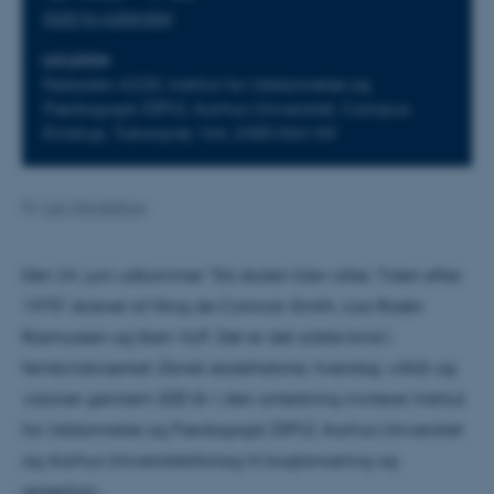
Add to calendar
LOCATION
Festsalen A220, Institut for Uddannelse og
Pædagogik (DPU), Aarhus Universitet, Campus
Emdrup, Tuborgvej 164, 2400 Kbh NV
By
Lise Wendelboe
Den 24. juni udkommer "Da skolen blev alles. Tiden efter
1970" skrevet af Ning de Coninck-Smith, Lisa Rosén
Rasmussen og Iben Vyff. Det er det sidste bind i
fembindsværket
Dansk skolehistorie, hverdag, vilkår og
visioner gennem 500 år
. I den anledning inviterer Institut
for Uddannelse og Pædagogik (DPU), Aarhus Universitet
og Aarhus Universitetsforlag til boglancering og
reception.