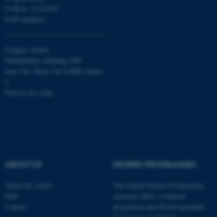
CVR-nr: 31119103
Targeting
Functionality
EAN-numbers
Unclassified
Campus Aarhus
Nobelparken, building 1483
These cookies make it
Jens Chr. Skous Vej 4 8000 Aarhus
C
possible to use basic website
Find us on a map
functionality, e.g. navigation
etc. The website does not
work without these cookies.
Name
Provider / Domain
ABOUT US
DEGREE PROGRAMMES
be_typo_user
TYPO3 Association
.au.dk
About the school
The Danish School of Education
Staff
currently offers a bachelor
Contact
programme and 20 post-graduate