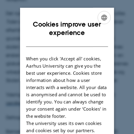
Det nye bind af Dansk skolehistorie,
Da skolen blev alles.
Tiden efter 1970
, handler om perioden, hvor alle elever
Cookies improve user
ENGLISH
efterhånden skulle gå mindst 10 år i den fælles
experience
grundskole. Igennem alle årene stod der blæst om
DANISH
skolen. Fra 1970’ernes indoktrineringsdebat til 00’ernes
ønsker om at styrke faglighed og konkurrenceevne i en
When you click 'Accept all' cookies,
globaliseret verden, og med løbende debat om lærernes
Aarhus University can give you the
arbejdstid. Alle havde en mening, og alle blandede sig.
best user experience. Cookies store
information about how a user
Skolen var ikke længere et anliggende for eksperter.
interacts with a website. All your data
is anonymised and cannot be used to
Yderligere information kontakt Anette Eriksen, mail:
identify you. You can always change
aeri@edu.au.dk
, tlf: 87 16 35 82.
your consent again under ‘Cookies' in
the website footer.
Deltagelse er gratis.
Tilmelding til receptionen her
.
The university uses its own cookies
and cookies set by our partners.
Bemærk: Boglanceringen er flyttet til festsalen A220.